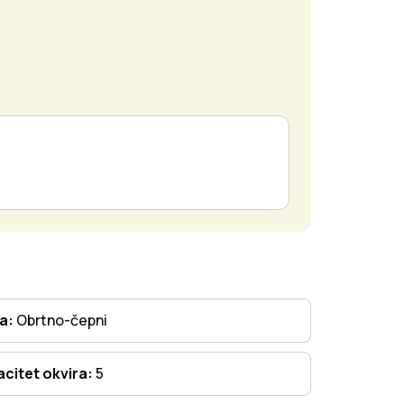
ta:
Obrtno-čepni
citet okvira:
5