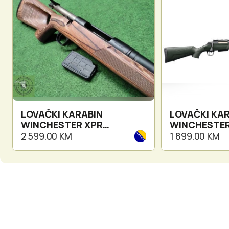
LOVAČKI KARABIN
LOVAČKI KA
WINCHESTER XPR
WINCHESTER
THUMBHOLE BROW.
2 599.00 KM
1 899.00 KM