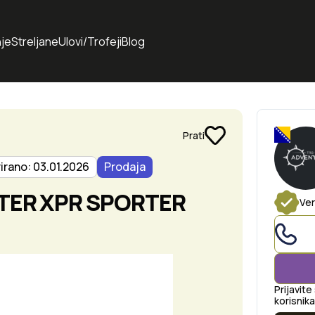
je
Streljane
Ulovi/Trofeji
Blog
Prati
irano: 03.01.2026
Prodaja
TER XPR SPORTER
Ver
Prijavite
korisnika