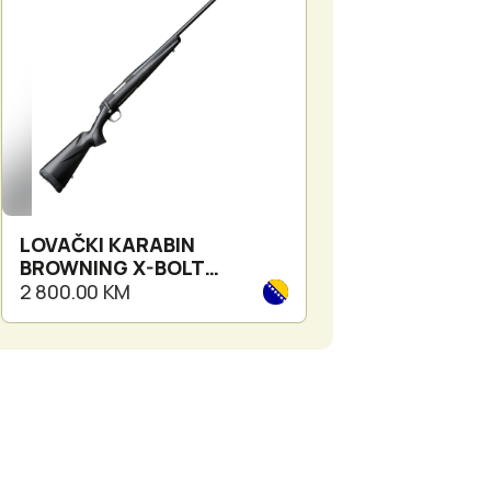
LOVAČKI KARABIN
LOVAČKI KARAB
BROWNING X-BOLT
LUPO GRANITE
COMPOSITE BLACK
KAL.308WIN. 5
2 800.00 KM
3 200.00 KM