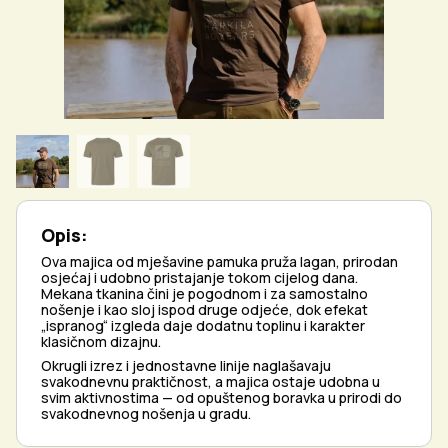
Opis:
Ova majica od mješavine pamuka pruža lagan, prirodan
osjećaj i udobno pristajanje tokom cijelog dana.
Mekana tkanina čini je pogodnom i za samostalno
nošenje i kao sloj ispod druge odjeće, dok efekat
„ispranog“ izgleda daje dodatnu toplinu i karakter
klasičnom dizajnu.
Okrugli izrez i jednostavne linije naglašavaju
svakodnevnu praktičnost, a majica ostaje udobna u
svim aktivnostima — od opuštenog boravka u prirodi do
svakodnevnog nošenja u gradu.