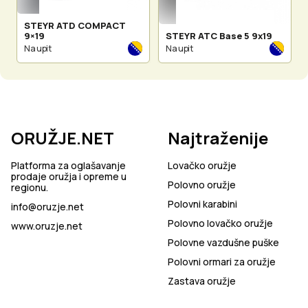
STEYR ATD COMPACT
9×19
STEYR ATC Base 5 9x19
Na upit
Na upit
ORUŽJE.NET
Najtraženije
Platforma za oglašavanje
Lovačko oružje
prodaje oružja i opreme u
Polovno oružje
regionu.
Polovni karabini
info@oruzje.net
Polovno lovačko oružje
www.oruzje.net
Polovne vazdušne puške
Polovni ormari za oružje
Zastava oružje