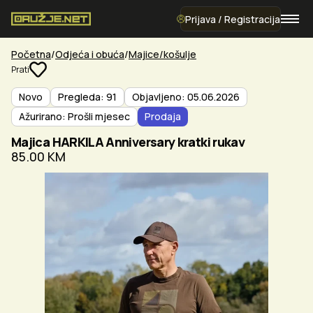
Prijava / Registracija
Početna
Odjeća i obuća
Majice/košulje
Prati
Novo
Pregleda: 91
Objavljeno: 05.06.2026
Ažurirano: Prošli mjesec
Prodaja
Majica HARKILA Anniversary kratki rukav
85.00 KM