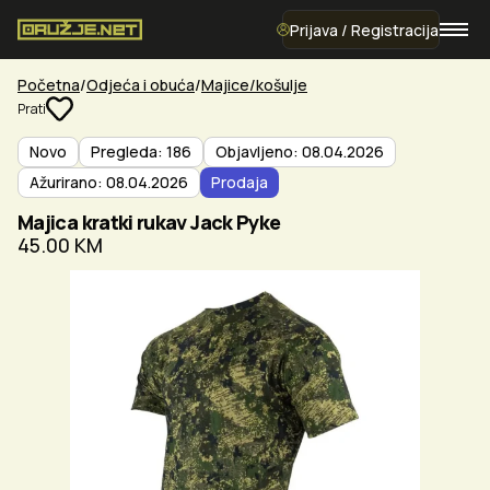
Prijava / Registracija
Početna
Odjeća i obuća
Majice/košulje
Prati
Novo
Pregleda: 186
Objavljeno: 08.04.2026
Ažurirano: 08.04.2026
Prodaja
Majica kratki rukav Jack Pyke
45.00 KM