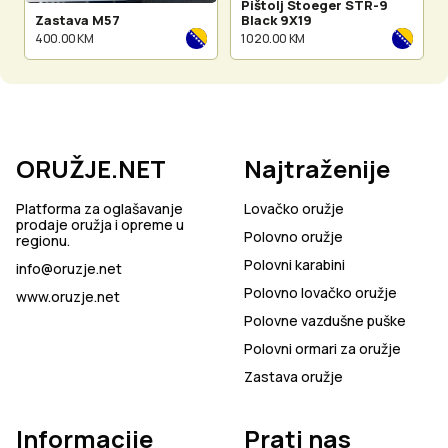
Pištolj Stoeger STR-9
Zastava M57
Black 9X19
400.00 KM
1 020.00 KM
ORUŽJE.NET
Najtraženije
Platforma za oglašavanje
Lovačko oružje
prodaje oružja i opreme u
Polovno oružje
regionu.
Polovni karabini
info@oruzje.net
Polovno lovačko oružje
www.oruzje.net
Polovne vazdušne puške
Polovni ormari za oružje
Zastava oružje
Informacije
Prati nas