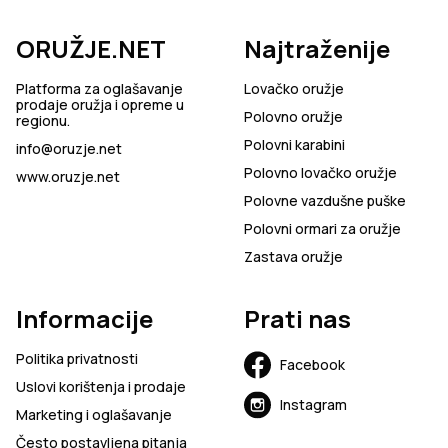
ORUŽJE.NET
Najtraženije
Platforma za oglašavanje
Lovačko oružje
prodaje oružja i opreme u
Polovno oružje
regionu.
Polovni karabini
info@oruzje.net
Polovno lovačko oružje
www.oruzje.net
Polovne vazdušne puške
Polovni ormari za oružje
Zastava oružje
Informacije
Prati nas
Politika privatnosti
Facebook
Uslovi korištenja i prodaje
Instagram
Marketing i oglašavanje
Često postavljena pitanja