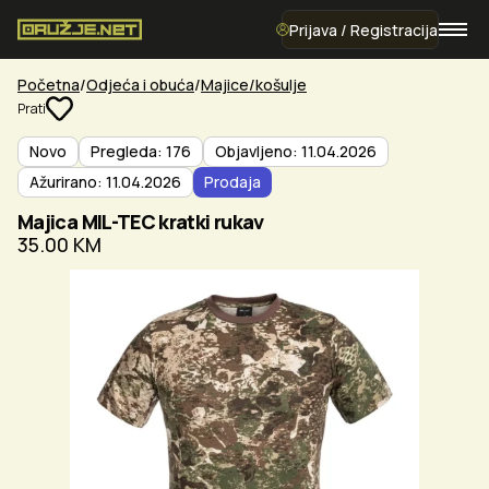
Prijava / Registracija
Početna
Odjeća i obuća
Majice/košulje
Prati
Novo
Pregleda: 176
Objavljeno: 11.04.2026
Ažurirano: 11.04.2026
Prodaja
Majica MIL-TEC kratki rukav
35.00 KM