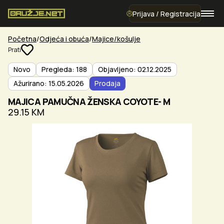
Prijava / Registracija
Početna
Odjeća i obuća
Majice/košulje
Prati
Novo
Pregleda: 188
Objavljeno: 02.12.2025
Ažurirano: 15.05.2026
Prodaja
MAJICA PAMUČNA ŽENSKA COYOTE- M
29.15 KM