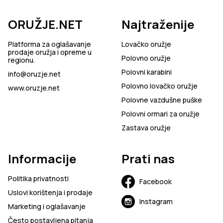
ORUŽJE.NET
Najtraženije
Platforma za oglašavanje
Lovačko oružje
prodaje oružja i opreme u
Polovno oružje
regionu.
Polovni karabini
info@oruzje.net
Polovno lovačko oružje
www.oruzje.net
Polovne vazdušne puške
Polovni ormari za oružje
Zastava oružje
Informacije
Prati nas
Politika privatnosti
Facebook
Uslovi korištenja i prodaje
Instagram
Marketing i oglašavanje
Često postavljena pitanja