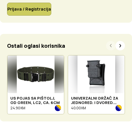
Prijava / Registracija
Ostali oglasi korisnika
US POJAS SA PIŠTOLJ,
UNIVERZALNI DRŽAČ ZA
OD GREEN, LC2, CA. 6CM
JEDNORED. I DVORED.
SPREMNIK WITH BELT
24.90 KM
40.00 KM
LOOP