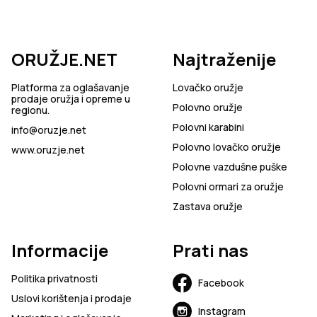
ORUŽJE.NET
Najtraženije
Platforma za oglašavanje
Lovačko oružje
prodaje oružja i opreme u
Polovno oružje
regionu.
Polovni karabini
info@oruzje.net
Polovno lovačko oružje
www.oruzje.net
Polovne vazdušne puške
Polovni ormari za oružje
Zastava oružje
Informacije
Prati nas
Politika privatnosti
Facebook
Uslovi korištenja i prodaje
Instagram