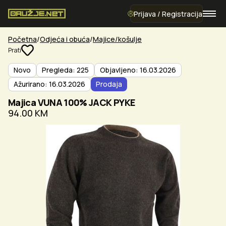
Prijava / Registracija
Početna
Odjeća i obuća
Majice/košulje
Prati
Novo
Pregleda: 225
Objavljeno: 16.03.2026
Ažurirano: 16.03.2026
Prodaja
Majica VUNA 100% JACK PYKE
94.00 KM