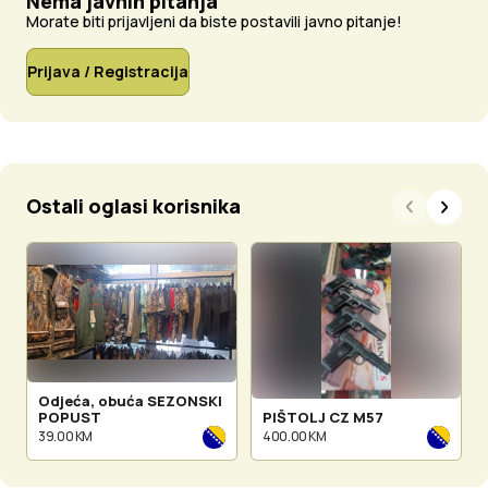
Nema javnih pitanja
Morate biti prijavljeni da biste postavili javno pitanje!
Prijava / Registracija
Ostali oglasi korisnika
Odjeća, obuća SEZONSKI
POPUST
PIŠTOLJ CZ M57
39.00 KM
400.00 KM