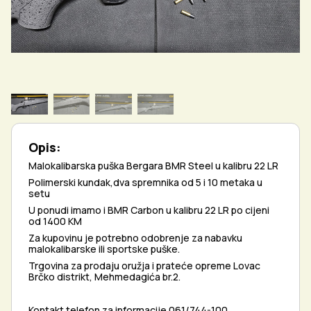
Opis:
Malokalibarska puška Bergara BMR Steel u kalibru 22 LR
Polimerski kundak,dva spremnika od 5 i 10 metaka u
setu
U ponudi imamo i BMR Carbon u kalibru 22 LR po cijeni
od 1400 KM
Za kupovinu je potrebno odobrenje za nabavku
malokalibarske ili sportske puške.
Trgovina za prodaju oružja i prateće opreme Lovac
Brčko distrikt, Mehmedagića br.2.
Kontakt telefon za informacije 061/744-100