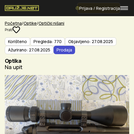
Prijava / Registracija
Početna
Optike
Optički nišani
Prati
Korišteno
Pregleda: 770
Objavljeno: 27.08.2025
Ažurirano: 27.08.2025
Prodaja
Optika
Na upit