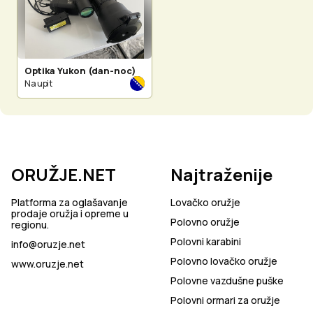
Optika Yukon (dan-noc)
Na upit
ORUŽJE.NET
Najtraženije
Platforma za oglašavanje
Lovačko oružje
prodaje oružja i opreme u
Polovno oružje
regionu.
Polovni karabini
info@oruzje.net
Polovno lovačko oružje
www.oruzje.net
Polovne vazdušne puške
Polovni ormari za oružje