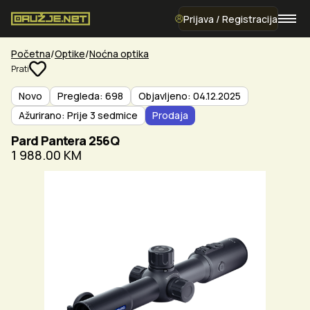
Prijava / Registracija
Početna
Optike
Noćna optika
Prati
Novo
Pregleda: 698
Objavljeno: 04.12.2025
Ažurirano: Prije 3 sedmice
Prodaja
Pard Pantera 256Q
1 988.00 KM