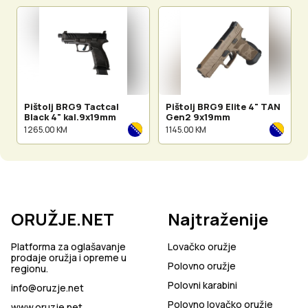
Pištolj BRG9 Tactcal
Pištolj BRG9 Elite 4" TAN
Black 4" kal.9x19mm
Gen2 9x19mm
1 265.00 KM
1 145.00 KM
ORUŽJE.NET
Najtraženije
Platforma za oglašavanje
Lovačko oružje
prodaje oružja i opreme u
Polovno oružje
regionu.
Polovni karabini
info@oruzje.net
Polovno lovačko oružje
www.oruzje.net