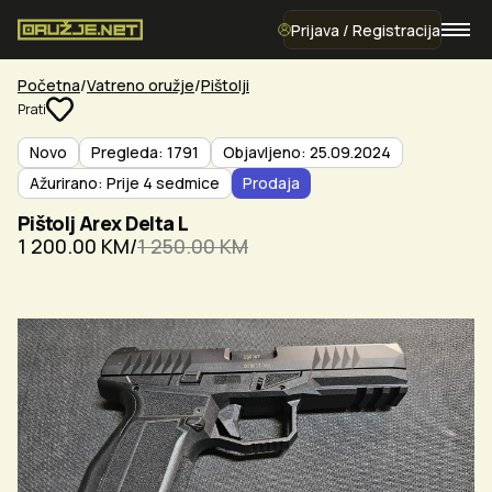
Prijava / Registracija
Početna
Vatreno oružje
Pištolji
Prati
Novo
Pregleda: 1791
Objavljeno: 25.09.2024
Ažurirano: Prije 4 sedmice
Prodaja
Pištolj Arex Delta L
1 200.00 KM
/
1 250.00 KM