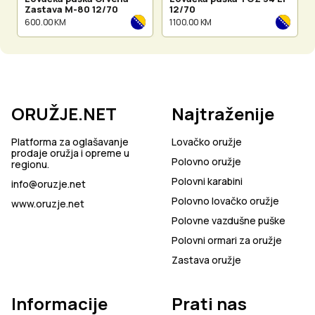
Zastava M-80 12/70
12/70
600.00 KM
1 100.00 KM
ORUŽJE.NET
Najtraženije
Platforma za oglašavanje
Lovačko oružje
prodaje oružja i opreme u
Polovno oružje
regionu.
Polovni karabini
info@oruzje.net
Polovno lovačko oružje
www.oruzje.net
Polovne vazdušne puške
Polovni ormari za oružje
Zastava oružje
Informacije
Prati nas