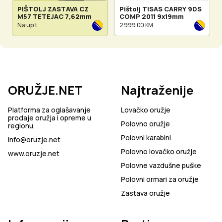
PIŠTOLJ ZASTAVA CZ
Pištolj TISAS CARRY 9DS
M57 TETEJAC 7,62mm
COMP 2011 9x19mm
Na upit
2 999.00 KM
ORUŽJE.NET
Najtraženije
Platforma za oglašavanje
Lovačko oružje
prodaje oružja i opreme u
Polovno oružje
regionu.
Polovni karabini
info@oruzje.net
Polovno lovačko oružje
www.oruzje.net
Polovne vazdušne puške
Polovni ormari za oružje
Zastava oružje