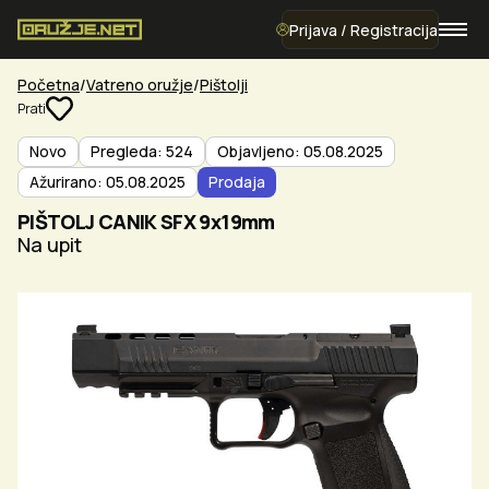
Prijava / Registracija
Početna
Vatreno oružje
Pištolji
Prati
Novo
Pregleda: 524
Objavljeno: 05.08.2025
Ažurirano: 05.08.2025
Prodaja
PIŠTOLJ CANIK SFX 9x19mm
Na upit