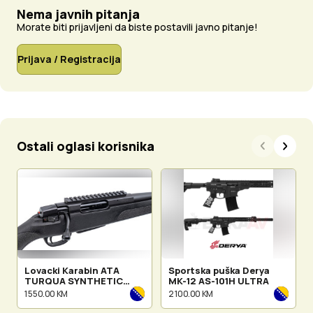
Nema javnih pitanja
Morate biti prijavljeni da biste postavili javno pitanje!
Prijava / Registracija
Ostali oglasi korisnika
Lovacki Karabin ATA
Sportska puška Derya
TURQUA SYNTHETIC
MK-12 AS-101H ULTRA
cal.30-06
1 550.00 KM
2 100.00 KM