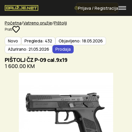
Prijava / Registracija
Početna
Vatreno oružje
Pištolji
Prati
Novo
Pregleda: 432
Objavljeno: 18.05.2026
Ažurirano: 21.05.2026
Prodaja
PIŠTOLJ ČZ P-09 cal.9x19
1 600.00 KM