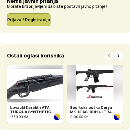
Nema javnih pitanja
Morate biti prijavljeni da biste postavili javno pitanje!
Prijava / Registracija
Ostali oglasi korisnika
Lovacki Karabin ATA
Sportska puška Derya
TURQUA SYNTHETIC
MK-12 AS-101H ULTRA
cal.30-06
1 550.00 KM
2 100.00 KM