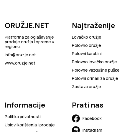
ORUŽJE.NET
Najtraženije
Platforma za oglašavanje
Lovačko oružje
prodaje oružja i opreme u
Polovno oružje
regionu.
Polovni karabini
info@oruzje.net
Polovno lovačko oružje
www.oruzje.net
Polovne vazdušne puške
Polovni ormari za oružje
Zastava oružje
Informacije
Prati nas
Politika privatnosti
Facebook
Uslovi korištenja i prodaje
Instagram