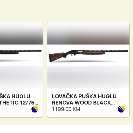
ŠKA HUGLU
LOVAČKA PUŠKA HUGLU
HETIC 12/76
RENOVA WOOD BLACK
12/76 71CM
1 199.00 KM