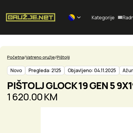
Kategorije
Radn
Selected currency: BAM
Početna
Vatreno oružje
Pištolji
Novo
Pregleda: 2125
Objavljeno: 04.11.2025
Ažur
PIŠTOLJ GLOCK 19 GEN 5 9X1
1 620.00 KM