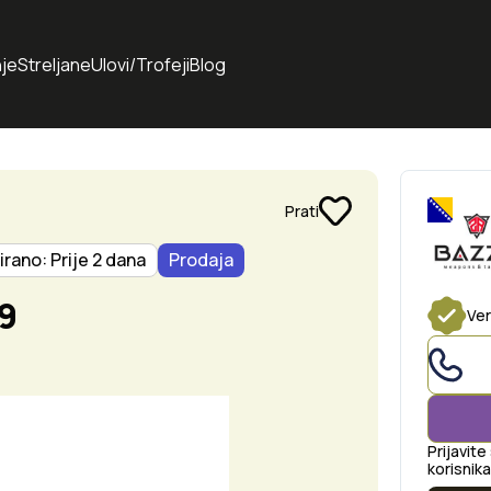
je
Streljane
Ulovi/Trofeji
Blog
Prati
irano: Prije 2 dana
Prodaja
9
Ver
Prijavite
korisnika