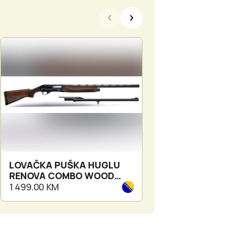
LOVAČKA PUŠKA HUGLU
PIŠTOLJ CANIK
RENOVA COMBO WOOD
COMBAT SMOKE
BLACK 12/76 61CM
1 499.00 KM
2 450.00 KM