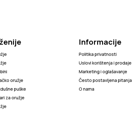
ženije
Informacije
užje
Politika privatnosti
žje
Uslovi korištenja i prodaje
bini
Marketing i oglašavanje
ačko oružje
Često postavljena pitanja
zdušne puške
O nama
ri za oružje
žje