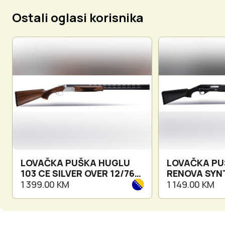
Ostali oglasi korisnika
LOVAČKA PUŠKA HUGLU
LOVAČKA PU
103 CE SILVER OVER 12/76
RENOVA SYNT
71CM
71CM
1 399.00 KM
1 149.00 KM