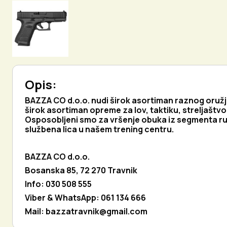
Opis:
BAZZA CO d.o.o. nudi širok asortiman raznog oružja i
širok asortiman opreme za lov, taktiku, streljaštvo
Osposobljeni smo za vršenje obuka iz segmenta ruk
službena lica u našem trening centru.
BAZZA CO d.o.o.
Bosanska 85, 72 270 Travnik
Info: 030 508 555
Viber & WhatsApp: 061 134 666
Mail:
bazzatravnik@gmail.com