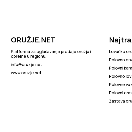
ORUŽJE.NET
Najtra
Platforma za oglašavanje prodaje oružja i
Lovačko or
opreme u regionu.
Polovno oru
info@oruzje.net
Polovni kara
www.oruzje.net
Polovno lov
Polovne va
Polovni orma
Zastava oru