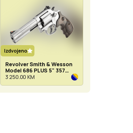
Izdvojeno
Izdvojeno
Revolver Smith & Wesson
GUIDE TJ650L 
Model 686 PLUS 5" 357
MONOKULAR
MAG
3 250.00 KM
4 999.00 KM