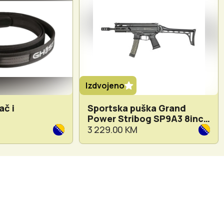
Izdvojeno
č i
Sportska puška Grand
Power Stribog SP9A3 8inch
9x19
3 229.00 KM