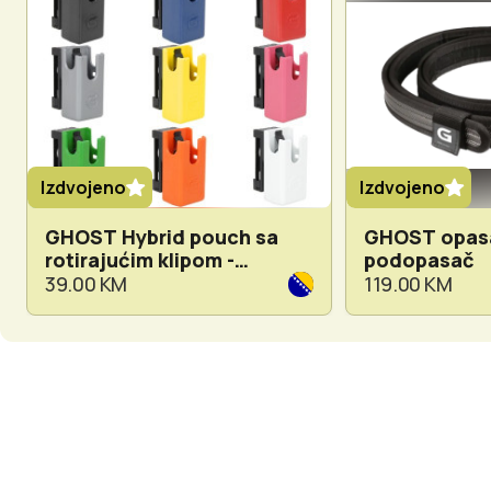
Izdvojeno
Izdvojeno
GHOST Hybrid pouch sa
GHOST opasa
rotirajućim klipom -
podopasač
dostupno u više boja
39.00 KM
119.00 KM