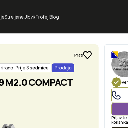
je
Streljane
Ulovi/Trofeji
Blog
Prati
rirano: Prije 3 sedmice
Prodaja
P 9 M2.0 COMPACT
Ver
Prijavite
korisnika