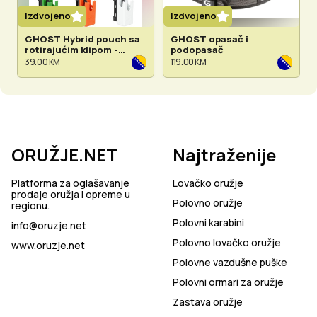
Izdvojeno
Izdvojeno
GHOST Hybrid pouch sa
GHOST opasač i
rotirajućim klipom -
podopasač
dostupno u više boja
39.00 KM
119.00 KM
ORUŽJE.NET
Najtraženije
Platforma za oglašavanje
Lovačko oružje
prodaje oružja i opreme u
Polovno oružje
regionu.
Polovni karabini
info@oruzje.net
Polovno lovačko oružje
www.oruzje.net
Polovne vazdušne puške
Polovni ormari za oružje
Zastava oružje