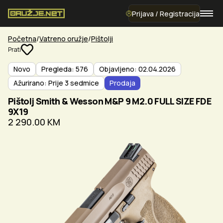
Prijava / Registracija
Početna
Vatreno oružje
Pištolji
Prati
Novo
Pregleda: 576
Objavljeno: 02.04.2026
Ažurirano: Prije 3 sedmice
Prodaja
Pištolj Smith & Wesson M&P 9 M2.0 FULL SIZE FDE
9X19
2 290.00 KM