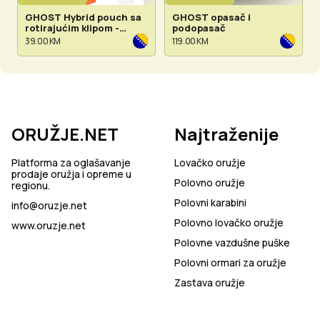
GHOST Hybrid pouch sa
GHOST opasač i
rotirajućim klipom -
podopasač
dostupno u više boja
39.00 KM
119.00 KM
ORUŽJE.NET
Najtraženije
Platforma za oglašavanje
Lovačko oružje
prodaje oružja i opreme u
Polovno oružje
regionu.
Polovni karabini
info@oruzje.net
Polovno lovačko oružje
www.oruzje.net
Polovne vazdušne puške
Polovni ormari za oružje
Zastava oružje