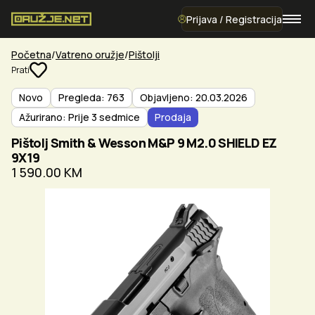
Prijava / Registracija
Početna
Vatreno oružje
Pištolji
Prati
Novo
Pregleda: 763
Objavljeno: 20.03.2026
Ažurirano: Prije 3 sedmice
Prodaja
Pištolj Smith & Wesson M&P 9 M2.0 SHIELD EZ
9X19
1 590.00 KM