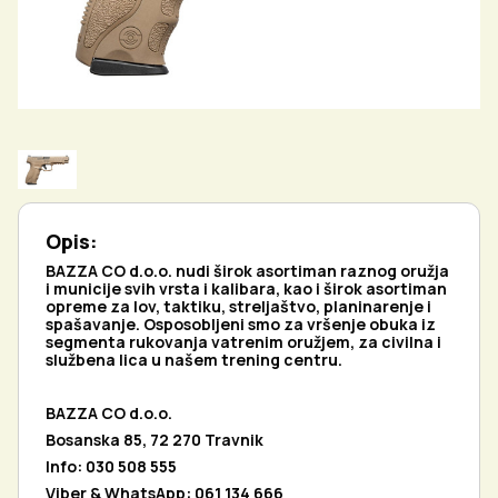
Opis:
BAZZA CO d.o.o. nudi širok asortiman raznog oružja
i municije svih vrsta i kalibara, kao i širok asortiman
opreme za lov, taktiku, streljaštvo, planinarenje i
spašavanje. Osposobljeni smo za vršenje obuka iz
segmenta rukovanja vatrenim oružjem, za civilna i
službena lica u našem trening centru.
BAZZA CO d.o.o.
Bosanska 85, 72 270 Travnik
Info: 030 508 555
Viber & WhatsApp: 061 134 666