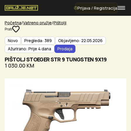
Prijava / Registracija
Početna
Vatreno oružje
Pištolji
Prati
Novo
Pregleda: 389
Objavljeno: 22.05.2026
Ažurirano: Prije 4 dana
Prodaja
PIŠTOLJ STOEGER STR 9 TUNGSTEN 9X19
1 030.00 KM