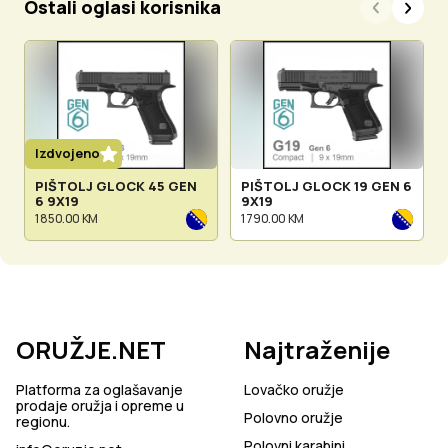
Ostali oglasi korisnika
Izdvojeno
PIŠTOLJ GLOCK 45 GEN
PIŠTOLJ GLOCK 19 GEN 6
6 9X19
9X19
1 850.00 KM
1 790.00 KM
ORUŽJE.NET
Najtraženije
Platforma za oglašavanje
Lovačko oružje
prodaje oružja i opreme u
Polovno oružje
regionu.
Polovni karabini