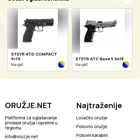
STEYR ATD COMPACT
9×19
STEYR ATC Base 5 9x19
Na upit
Na upit
ORUŽJE.NET
Najtraženije
Platforma za oglašavanje
Lovačko oružje
prodaje oružja i opreme u
Polovno oružje
regionu.
Polovni karabini
info@oruzje.net