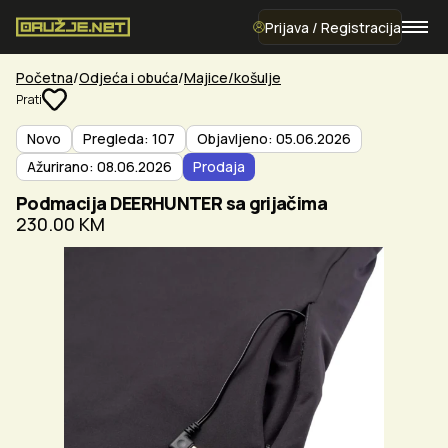
Prijava / Registracija
Početna
Odjeća i obuća
Majice/košulje
Prati
Novo
Pregleda: 107
Objavljeno: 05.06.2026
Ažurirano: 08.06.2026
Prodaja
Podmacija DEERHUNTER sa grijačima
230.00 KM