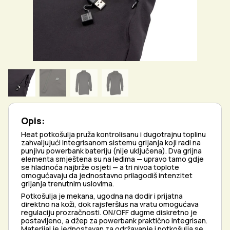
Opis:
Heat potkošulja pruža kontrolisanu i dugotrajnu toplinu
zahvaljujući integrisanom sistemu grijanja koji radi na
punjivu powerbank bateriju (nije uključena). Dva grijna
elementa smještena su na leđima — upravo tamo gdje
se hladnoća najbrže osjeti — a tri nivoa toplote
omogućavaju da jednostavno prilagodiš intenzitet
grijanja trenutnim uslovima.
Potkošulja je mekana, ugodna na dodir i prijatna
direktno na koži, dok rajsferšlus na vratu omogućava
regulaciju prozračnosti. ON/OFF dugme diskretno je
postavljeno, a džep za powerbank praktično integrisan.
Materijal je jednostavan za održavanje i potkošulja se