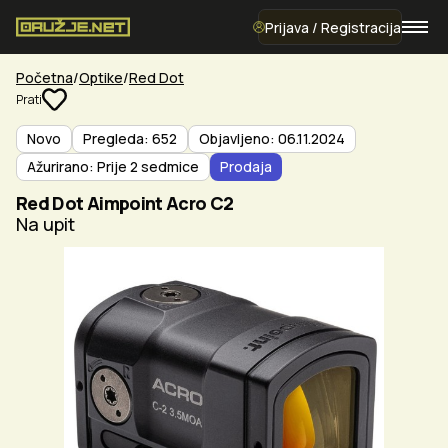
Prijava / Registracija
Početna
Optike
Red Dot
Prati
Novo
Pregleda: 652
Objavljeno: 06.11.2024
Ažurirano: Prije 2 sedmice
Prodaja
Red Dot Aimpoint Acro C2
Na upit