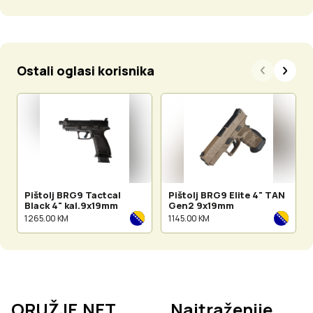
Ostali oglasi korisnika
Pištolj BRG9 Tactcal
Pištolj BRG9 Elite 4" TAN
Black 4" kal.9x19mm
Gen2 9x19mm
1 265.00 KM
1 145.00 KM
ORUŽJE.NET
Najtraženije