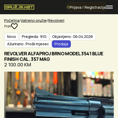
Prijava / Registracija
Početna
Vatreno oružje
Revolveri
Prati
Novo
Pregleda: 910
Objavljeno: 06.04.2026
Ažurirano: Prošli mjesec
Prodaja
REVOLVER ALFAPROJ BRNO MODEL 3541 BLUE
FINISH CAL. 357 MAG
2 100.00 KM