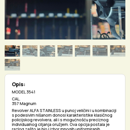
Opis:
MODEL 3541
CAL.
357 Magnum
Revolver ALFA STAINLESS u punoj veličini i u kombinaciji
s podesivim nišanom donosi karakteristike klasičnog
policijskog revolvera, ali i s mogućnošću preciznog
individualnog ciljanja oružjem. Ova opcija postala je
razlog zašto je bio i izbor mnogih uniformiranih