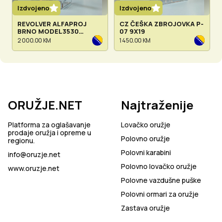
Izdvojeno
Izdvojeno
REVOLVER ALFAPROJ
CZ ČEŠKA ZBROJOVKA P-
BRNO MODEL3530
07 9X19
CAL.357 MAG
2 000.00 KM
1 450.00 KM
ORUŽJE.NET
Najtraženije
Platforma za oglašavanje
Lovačko oružje
prodaje oružja i opreme u
Polovno oružje
regionu.
Polovni karabini
info@oruzje.net
Polovno lovačko oružje
www.oruzje.net
Polovne vazdušne puške
Polovni ormari za oružje
Zastava oružje