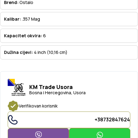
Brend:
Ostalo
Kalibar:
.357 Mag
Kapacitet okvira:
6
Dužina cijevi:
4 inch (10,16 cm)
KM Trade Usora
Bosna i Hercegovina, Usora
Verifikovan korisnik
+38732847624