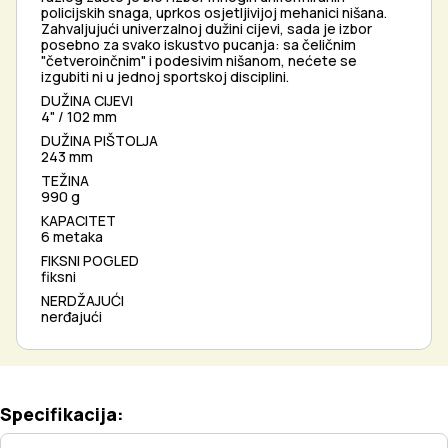
policijskih snaga, uprkos osjetljivijoj mehanici nišana.
Zahvaljujući univerzalnoj dužini cijevi, sada je izbor
posebno za svako iskustvo pucanja: sa čeličnim
"četveroinčnim" i podesivim nišanom, nećete se
izgubiti ni u jednoj sportskoj disciplini.
DUŽINA CIJEVI
4" / 102 mm
DUŽINA PIŠTOLJA
243 mm
TEŽINA
990 g
KAPACITET
6 metaka
FIKSNI POGLED
fiksni
NERDŽAJUĆI
nerđajući
Specifikacija: