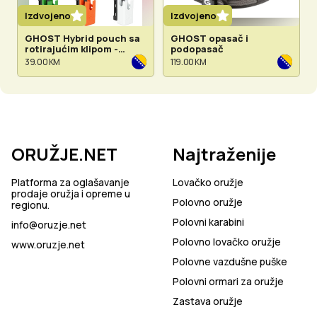
Izdvojeno
Izdvojeno
GHOST Hybrid pouch sa
GHOST opasač i
rotirajućim klipom -
podopasač
dostupno u više boja
39.00 KM
119.00 KM
ORUŽJE.NET
Najtraženije
Platforma za oglašavanje
Lovačko oružje
prodaje oružja i opreme u
Polovno oružje
regionu.
Polovni karabini
info@oruzje.net
Polovno lovačko oružje
www.oruzje.net
Polovne vazdušne puške
Polovni ormari za oružje
Zastava oružje