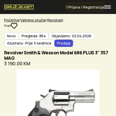
Prijava / Registracija
Početna
Vatreno oružje
Revolveri
Prati
Novo
Pregleda: 854
Objavljeno: 02.04.2026
Ažurirano: Prije 3 sedmice
Prodaja
Revolver Smith & Wesson Model 686 PLUS 3" 357
MAG
3 190.00 KM