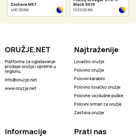
Zastava M57
Black 9X19
400.00 KM
1 020.00 KM
ORUŽJE.NET
Najtraženije
Platforma za oglašavanje
Lovačko oružje
prodaje oružja i opreme u
Polovno oružje
regionu.
Polovni karabini
info@oruzje.net
Polovno lovačko oružje
www.oruzje.net
Polovne vazdušne puške
Polovni ormari za oružje
Zastava oružje
Informacije
Prati nas