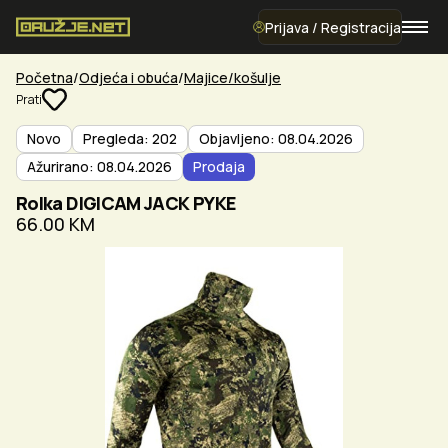
Prijava / Registracija
Početna
Odjeća i obuća
Majice/košulje
Prati
Novo
Pregleda: 202
Objavljeno: 08.04.2026
Ažurirano: 08.04.2026
Prodaja
Rolka DIGICAM JACK PYKE
66.00 KM