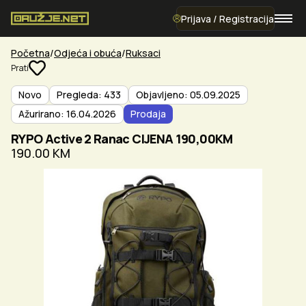
Prijava / Registracija
Početna
Odjeća i obuća
Ruksaci
Prati
Novo
Pregleda: 433
Objavljeno: 05.09.2025
Ažurirano: 16.04.2026
Prodaja
RYPO Active 2 Ranac CIJENA 190,00KM
190.00 KM