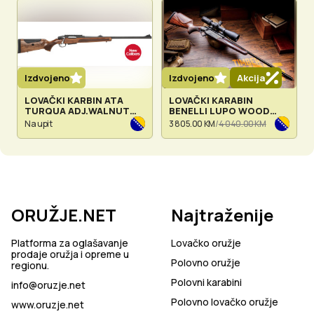
Izdvojeno
Izdvojeno
Akcija
LOVAČKI KARBIN ATA
LOVAČKI KARABIN
TURQUA ADJ.WALNUT
BENELLI LUPO WOOD
CAL:223
CAL:308 WIN & 30-06
Na upit
3 805.00 KM
/
4 040.00 KM
rem.,243win,270win,6,5
creed,30-06 I 308 WIN
ORUŽJE.NET
Najtraženije
Platforma za oglašavanje
Lovačko oružje
prodaje oružja i opreme u
Polovno oružje
regionu.
Polovni karabini
info@oruzje.net
Polovno lovačko oružje
www.oruzje.net