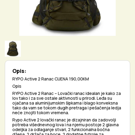
Opis:
RYPO Active 2 Ranac CIJENA 190,00KM
Opis
RYPO Active 2 Ranac – Lovački ranac idealan je kako za
lov tako i za sve ostale aktivnosti u prirodi. Leđa su
ojačana sa aluminijumskim šipkama i blago konveksna
tako da vam se tokom dugih pretraga i pešačenja ledja
neće znojiti tokom vremena.
Rypo Active 2 lovački ranac je dizajniran da zadovolji
potreba višednevnog lova i na njemu postoje 2 glavna
odeljka za odlaganje stvari, 2 funkcionalna bočna
džepa, 2 držača za boce, 2 dodatne futrole za