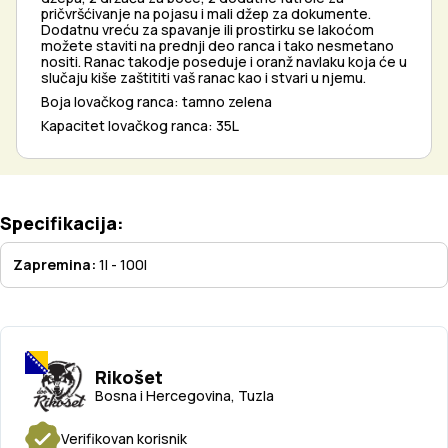
pričvršćivanje na pojasu i mali džep za dokumente.
Dodatnu vreću za spavanje ili prostirku se lakoćom
možete staviti na prednji deo ranca i tako nesmetano
nositi. Ranac takodje poseduje i oranž navlaku koja će u
slučaju kiše zaštititi vaš ranac kao i stvari u njemu.
Boja lovačkog ranca: tamno zelena
Kapacitet lovačkog ranca: 35L
Specifikacija:
Zapremina:
1l - 100l
Rikošet
Bosna i Hercegovina, Tuzla
Verifikovan korisnik