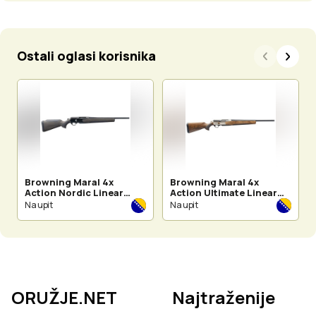
Ostali oglasi korisnika
Browning Maral 4x
Browning Maral 4x
Action Nordic Linear
Action Ultimate Linear
Rifle-Composite Black
Rifle - Wood Pistol Grip
Na upit
Na upit
lovačka puška pravo-
lovačka puška pravo-
čepni
čepni
ORUŽJE.NET
Najtraženije