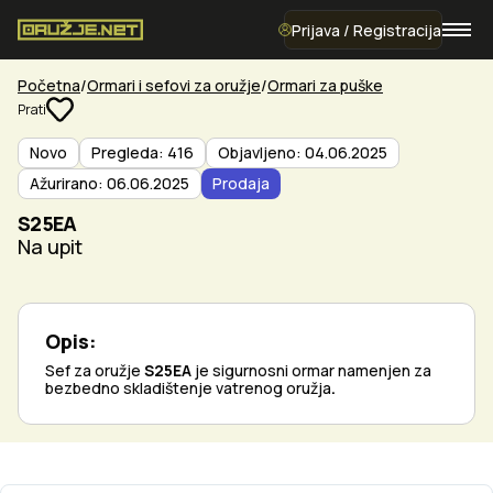
Prijava / Registracija
Početna
Ormari i sefovi za oružje
Ormari za puške
Prati
Novo
Pregleda: 416
Objavljeno: 04.06.2025
Ažurirano: 06.06.2025
Prodaja
S25EA
Na upit
Opis:
Sef za oružje
S25EA
je sigurnosni ormar namenjen za
bezbedno skladištenje vatrenog oružja
.