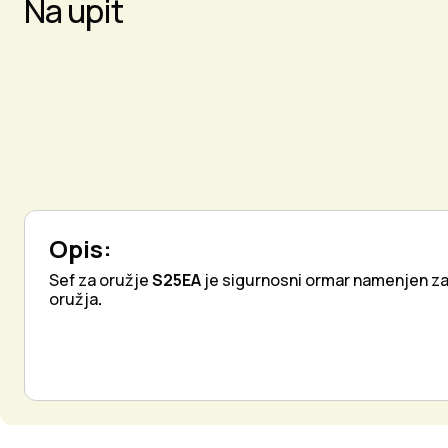
Na upit
Opis:
Sef za oružje
S25EA
je sigurnosni ormar namenjen z
oružja
.