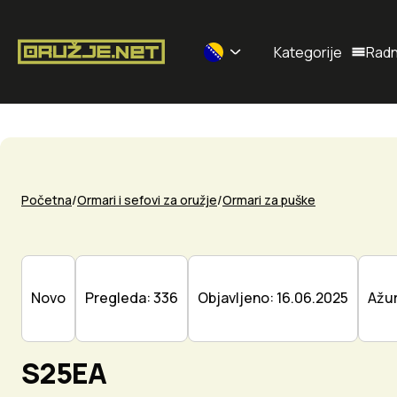
Kategorije
Radn
Selected currency: BAM
Početna
Ormari i sefovi za oružje
Ormari za puške
Novo
Pregleda: 336
Objavljeno: 16.06.2025
Ažur
S25EA