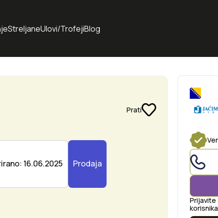
je
Streljane
Ulovi/Trofeji
Blog
Prati
Ver
irano: 16.06.2025
Prodaja
Prijavite
korisnika