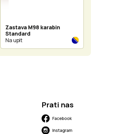
Zastava M98 karabin
Zastava M98 ka
Standard
Manliher
Na upit
Na upit
Prati nas
Facebook
Instagram