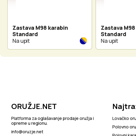
Zastava M98 karabin
Zastava M98 
Standard
Standard
Na upit
Na upit
ORUŽJE.NET
Najtra
Platforma za oglašavanje prodaje oružja i
Lovačko or
opreme u regionu.
Polovno oru
info@oruzje.net
Polovni kara