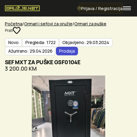
Prijava / Registracija
Početna
Ormari i sefovi za oružje
Ormari za puške
Prati
Novo
Pregleda: 1722
Objavljeno: 29.03.2024
Ažurirano: 29.04.2026
Prodaja
SEF MXT ZA PUŠKE GSF0104E
3 200.00 KM