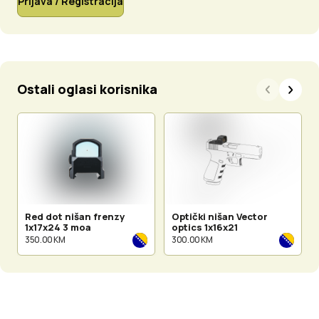
Prijava / Registracija
Ostali oglasi korisnika
Red dot nišan frenzy
Optički nišan Vector
1x17x24 3 moa
optics 1x16x21
350.00 KM
300.00 KM