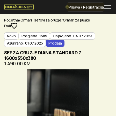
Prijava / Registracija
Početna
Ormari i sefovi za oružje
Ormari za puške
Prati
Novo
Pregleda: 1585
Objavljeno: 04.07.2023
Ažurirano: 01.07.2025
Prodaja
SEF ZA ORUZJE DIANA STANDARD 7
1600x550x380
1 490.00 KM