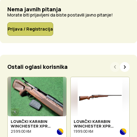
Nema javnih pitanja
Morate biti prijavljeni da biste postavili javno pitanje!
Prijava / Registracija
Ostali oglasi korisnika
LOVAČKI KARABIN
LOVAČKI KARABIN
WINCHESTER XPR
WINCHESTER XPR
THUMBHOLE BROW.
SPORTER
2 599.00 KM
1 999.00 KM