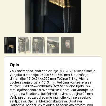
Opis:
Za 7 sačmarica i vatreno oružje. MABISZ "A" klasifikacija.
Vanjske dimenzije: 1600x550x380 mm. Unutrašnje
dimenzije: 1310x544x332 mm Težina: 111 kg. Visina
podešavanja oružja: 1310 mm, Veličina kontejnera za
municiju: 280x544x280mm.Čvrsto čelično tijelo Lv3
mm, ojačana vrata s dvostrukim zidom. Zatvaranje u 3
smjera na 5 točaka, čeličnim klinovima debljine 22 mm.
Veliki pretinac za odlaganje municije koji se zasebno
zaključava. Opcija: Elektronska brava, Dostava,
Ugradnja Dodaci: 2 x 2 ključa sa serijskim brojem, koji