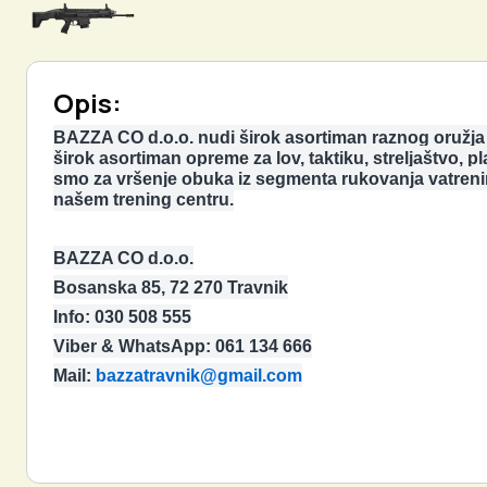
Opis:
BAZZA CO d.o.o. nudi širok asortiman raznog oružja i 
širok asortiman opreme za lov, taktiku, streljaštvo, 
smo za vršenje obuka iz segmenta rukovanja vatrenim 
našem trening centru.
BAZZA CO d.o.o.
Bosanska 85, 72 270 Travnik
Info: 030 508 555
Viber & WhatsApp: 061 134 666
Mail:
bazzatravnik@gmail.com