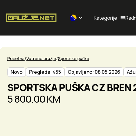
Kategorije
Radn
Selected currency: BAM
Početna
Vatreno oružje
Sportske puške
Novo
Pregleda: 455
Objavljeno: 08.05.2026
Ažu
SPORTSKA PUŠKA CZ BREN 
5 800.00 KM