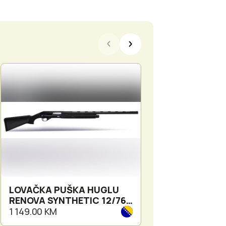
LOVAČKA PUŠKA HUGLU
LOVAČKA PUŠK
RENOVA SYNTHETIC 12/76
RENOVA WOOD
71CM
12/76 71CM
1 149.00 KM
1 199.00 KM