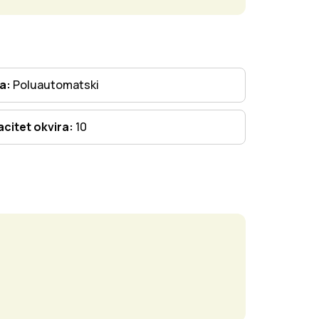
ta:
Poluautomatski
citet okvira:
10