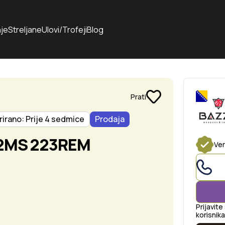
je
Streljane
Ulovi/Trofeji
Blog
Prati
rirano: Prije 4 sedmice
Prodaja
2MS 223REM
Ver
Prijavite
korisnika