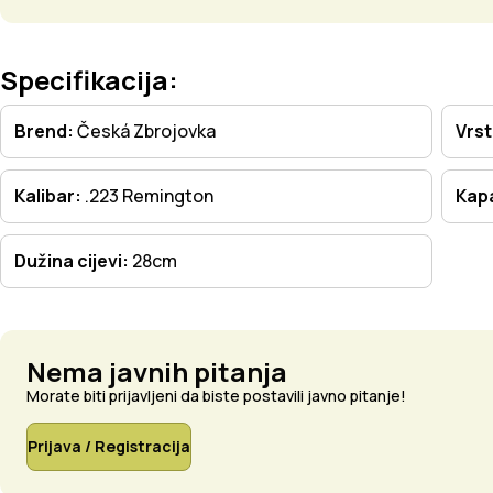
Specifikacija:
Brend:
Česká Zbrojovka
Vrs
Kalibar:
.223 Remington
Kapa
Dužina cijevi:
28cm
Nema javnih pitanja
Morate biti prijavljeni da biste postavili javno pitanje!
Prijava / Registracija