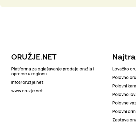
ORUŽJE.NET
Najtra
Platforma za oglašavanje prodaje oružja i
Lovačko or
opreme u regionu.
Polovno oru
info@oruzje.net
Polovni kara
www.oruzje.net
Polovno lov
Polovne va
Polovni orma
Zastava oru