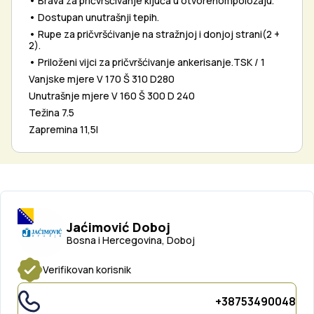
• Brava za pričvršćivanje ključa u otvorenompoložaju.
• Dostupan unutrašnji tepih.
• Rupe za pričvršćivanje na stražnjoj i donjoj strani(2 +
2).
• Priloženi vijci za pričvršćivanje ankerisanje.TSK / 1
Vanjske mjere V 170 Š 310 D280
Unutrašnje mjere V 160 Š 300 D 240
Težina 7.5
Zapremina 11,5l
Jaćimović Doboj
Bosna i Hercegovina, Doboj
Verifikovan korisnik
+38753490048