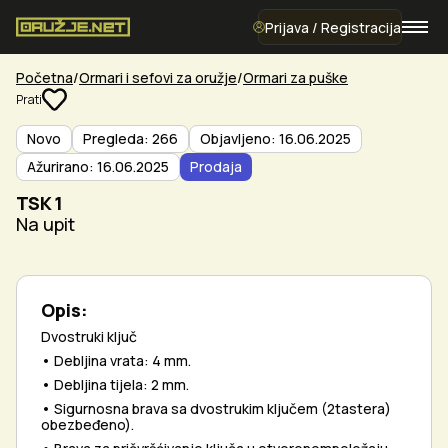
Prijava / Registracija
Početna
Ormari i sefovi za oružje
Ormari za puške
Prati
Novo
Pregleda: 266
Objavljeno: 16.06.2025
Ažurirano: 16.06.2025
Prodaja
TSK 1
Na upit
Opis:
Dvostruki ključ
• Debljina vrata: 4 mm.
• Debljina tijela: 2 mm.
• Sigurnosna brava sa dvostrukim ključem (2tastera)
obezbeđeno).