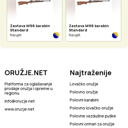
Zastava M98 karabin
Zastava M98 karabin
Standard
Standard
Na upit
Na upit
ORUŽJE.NET
Najtraženije
Platforma za oglašavanje
Lovačko oružje
prodaje oružja i opreme u
Polovno oružje
regionu.
Polovni karabini
info@oruzje.net
Polovno lovačko oružje
www.oruzje.net
Polovne vazdušne puške
Polovni ormari za oružje