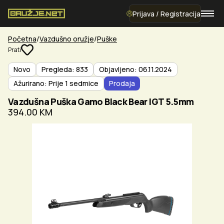
Prijava / Registracija
Početna
Vazdušno oružje
Puške
Prati
Novo
Pregleda: 833
Objavljeno: 06.11.2024
Ažurirano: Prije 1 sedmice
Prodaja
Vazdušna Puška Gamo Black Bear IGT 5.5mm
394.00 KM