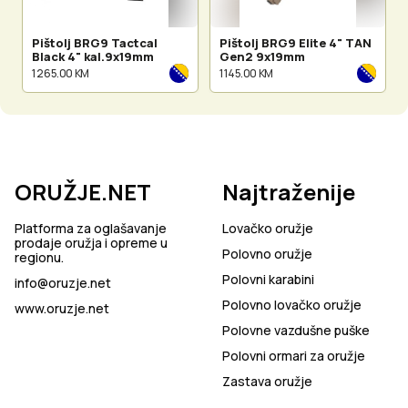
Pištolj BRG9 Tactcal
Pištolj BRG9 Elite 4" TAN
Black 4" kal.9x19mm
Gen2 9x19mm
1 265.00 KM
1 145.00 KM
ORUŽJE.NET
Najtraženije
Platforma za oglašavanje
Lovačko oružje
prodaje oružja i opreme u
Polovno oružje
regionu.
Polovni karabini
info@oruzje.net
Polovno lovačko oružje
www.oruzje.net
Polovne vazdušne puške
Polovni ormari za oružje
Zastava oružje