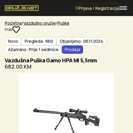
Prijava / Registracija
Početna
Vazdušno oružje
Puške
Prati
Novo
Pregleda: 960
Objavljeno: 06.11.2024
Ažurirano: Prije 1 sedmice
Prodaja
Vazdušna Puška Gamo HPA MI 5,5mm
682.00 KM