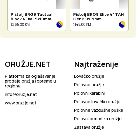
Pištolj BRG9 Tactcal
Pištolj BRG9 Elite 4" TAN
Black 4" kal.9x19mm
Gen2 9x19mm
1 265.00 KM
1 145.00 KM
ORUŽJE.NET
Najtraženije
Platforma za oglašavanje
Lovačko oružje
prodaje oružja i opreme u
Polovno oružje
regionu.
Polovni karabini
info@oruzje.net
Polovno lovačko oružje
www.oruzje.net
Polovne vazdušne puške
Polovni ormari za oružje
Zastava oružje