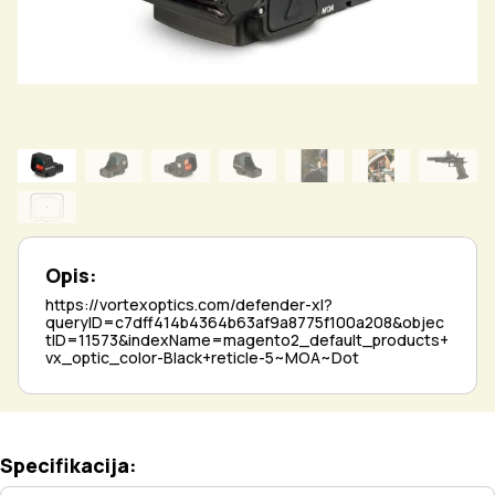
Opis:
https://vortexoptics.com/defender-xl?
queryID=c7dff414b4364b63af9a8775f100a208&objec
tID=11573&indexName=magento2_default_products+
vx_optic_color-Black+reticle-5~MOA~Dot
Specifikacija: