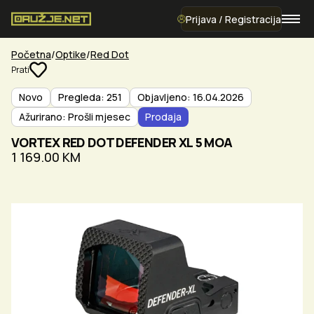
Prijava / Registracija
Početna
Optike
Red Dot
Prati
Novo
Pregleda: 251
Objavljeno: 16.04.2026
Ažurirano: Prošli mjesec
Prodaja
VORTEX RED DOT DEFENDER XL 5 MOA
1 169.00 KM