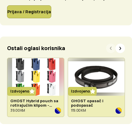
Prijava / Registracija
Ostali oglasi korisnika
Izdvojeno
Izdvojeno
GHOST Hybrid pouch sa
GHOST opasač i
rotirajućim klipom -
podopasač
dostupno u više boja
39.00 KM
119.00 KM