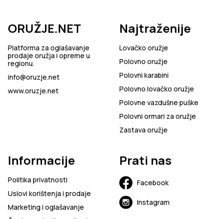
ORUŽJE.NET
Najtraženije
Platforma za oglašavanje
Lovačko oružje
prodaje oružja i opreme u
Polovno oružje
regionu.
Polovni karabini
info@oruzje.net
Polovno lovačko oružje
www.oruzje.net
Polovne vazdušne puške
Polovni ormari za oružje
Zastava oružje
Informacije
Prati nas
Politika privatnosti
Facebook
Uslovi korištenja i prodaje
Instagram
Marketing i oglašavanje