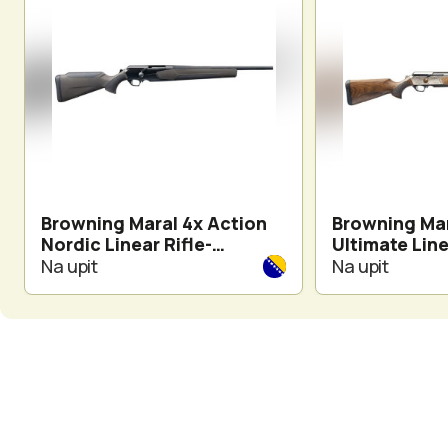
Browning Maral 4x Action
Browning Mar
Nordic Linear Rifle-
Ultimate Line
Composite Black lovačka
Wood Pistol 
Na upit
Na upit
puška pravo-čepni
puška pravo-