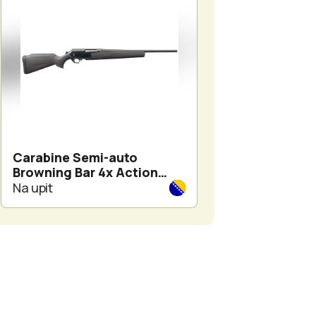
Carabine Semi-auto
Carabine Semi-
Browning Bar 4x Action
Browning Bar 4
Elite Compo
Hunter Wood - 
Na upit
Na upit