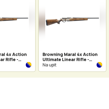
al 4x Action
Browning Maral 4x Action
ar Rifle -
Ultimate Linear Rifle -
Grip lovačka
Wood Pistol Grip lovačka
Na upit
čepni
puška pravo-čepni