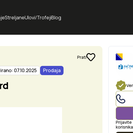
je
Streljane
Ulovi/Trofeji
Blog
Prati
irano: 07.10.2025
Prodaja
rd
Ver
Prijavite
korisnika