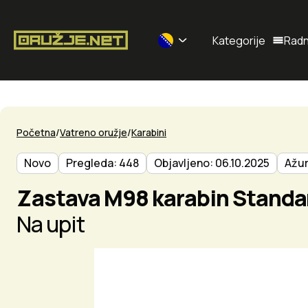
Kategorije
Radn
Selected currency: BAM
Početna
Vatreno oružje
Karabini
Novo
Pregleda: 448
Objavljeno: 06.10.2025
Ažur
Zastava M98 karabin Standa
Na upit