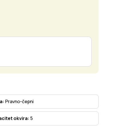
ta:
Pravno-čepni
citet okvira:
5