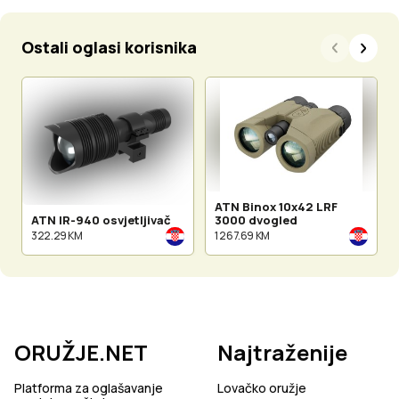
Ostali oglasi korisnika
ATN Binox 10x42 LRF
ATN IR-940 osvjetljivač
3000 dvogled
322.29 KM
1 267.69 KM
ORUŽJE.NET
Najtraženije
Platforma za oglašavanje
Lovačko oružje