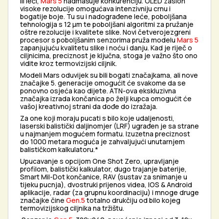
ili leći,
Mars 5
nadmašuje konkurenciju. OLED zaslon
visoke rezolucije omogućava intenzivniju crnu i
bogatije boje. Tu su i nadograđene leće, poboljšana
tehnologija s 12 μm te poboljšani algoritmi za pružanje
oštre rezolucije i kvalitete slike. Novi četverojezgreni
procesor s poboljšanim senzorima pruža modelu
Mars 5
zapanjujuću kvalitetu slike i noću i danju. Kad je riječ o
ciljnicima, preciznost je ključna, stoga je važno što ono
vidite kroz termovizijski ciljnik.
Modeli Mars oduvijek su bili bogati značajkama, ali nove
značajke 5. generacije omogućit će svakome da se
ponovno osjeća kao dijete. ATN-ova ekskluzivna
značajka izrada končanica po želji kupca omogućit će
vašoj kreativnoj strani da dođe do izražaja.
Za one koji moraju pucati s bilo koje udaljenosti,
laserski balistički daljinomjer (LRF) ugrađen je sa strane
u najmanjem mogućem formatu. Izuzetna preciznost
do 1000 metara moguća je zahvaljujući unutarnjem
balističkom kalkulatoru.*
Upucavanje s opcijom One Shot Zero, upravljanje
profilom, balistički kalkulator, dugo trajanje baterije,
Smart Mil-Dot končanice, RAV (sustav za snimanje u
tijeku pucnja), dvostruki prijenos videa, IOS & Android
aplikacije, radar (za grupnu koordinaciju) i mnoge druge
značajke čine
Gen.5
totalno drukčiju od bilo kojeg
termovizijskog ciljnika na tržištu.