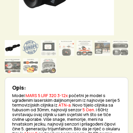
Opis:
Model
MARS 5 LRF 320 3-12x
početni je model s
ugrađenim laserskim daljinomjerom iz najnovije serije 5
termovizijskih ciljnika iz
ATN-a
. Novo tijelo ciljnika sa
tubusom od 30mm, najnoviji senzor
5 Gen.
i 60Hz
svrstavaju ovaj ciljnik u sam svjetski vrh što se tiče
civilne uporabe. Više snage, memorije, meni na
hrvatskom jeziku, najnoviji senzori i prilagođeni čipovi
čine 5. generaciju trijumfalnom. Bilo da je riječ o okularu