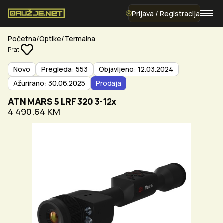
Prijava / Registracija
Početna
Optike
Termalna
Prati
Novo
Pregleda: 553
Objavljeno: 12.03.2024
Ažurirano: 30.06.2025
Prodaja
ATN MARS 5 LRF 320 3-12x
4 490.64 KM