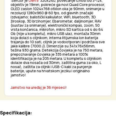
Senzor je
Gen 5
320x240, povećanje iznosi od 3-12x,
objektiv je 19mm, pokreće ga novi Quad Core procesor,
OLED zaslon 1024x768 otklon oka je 90mm, snimanje u
rezoluciji 1280x960 @ 60 fps, od glavnih značajki
izdvajamo; balistički kalkulator, WiFi, bluetooth, 3D
žiroskop, 3D brzinomjer, Ebarometar, daljinomjer, RAV
(sustav za snimanje), elektronički kompas, zoom, 50
vrsta končanica, mikrofon, mikro SD kartica od 4 do 64
Gb (nije u kompletu), mikro USB ulaz, montaža 30mm
koja dolazi s ciljnikom, interna litijumska Ion baterija
trajanja do 10 sati, ciljnik je vodootporan i podržava sve
jake kalibre (7000 J). Dimenzije su 341x76x56mm,
težina 930 grama. Detekcija čovjeka je na 750 metara,
prepoznavanje čovjeka je 335 metara a 100%
identifikacija je na 205 metara. U kompletu s ciljnikom
dolaze dva nosača od 30mm, zaštitna guma za oko, L
nosač, zaštita za ciljnik i USB-C kabl za punjenje
baterije, upute na hrvatskom jeziku i originalno
jamstvo!
Jamstvo na uređaj je 36 mjeseci!
Specifikacija: