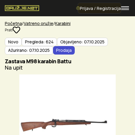
Prijava / Registracija
Početna
Vatreno oružje
Karabini
Prati
Novo
Pregleda: 624
Objavljeno: 07.10.2025
Ažurirano: 07.10.2025
Prodaja
Zastava M98 karabin Battu
Na upit