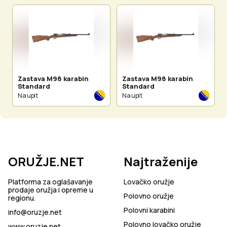
Zastava M98 karabin
Zastava M98 karabin
Standard
Standard
Na upit
Na upit
ORUŽJE.NET
Najtraženije
Platforma za oglašavanje
Lovačko oružje
prodaje oružja i opreme u
Polovno oružje
regionu.
Polovni karabini
info@oruzje.net
Polovno lovačko oružje
www.oruzje.net