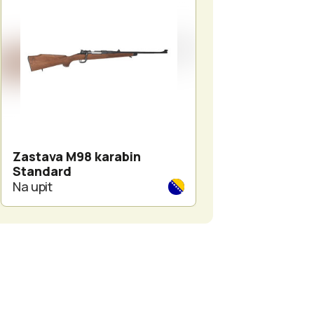
Zastava M98 karabin
Zastava M98 ka
Standard
Manliher
Na upit
Na upit