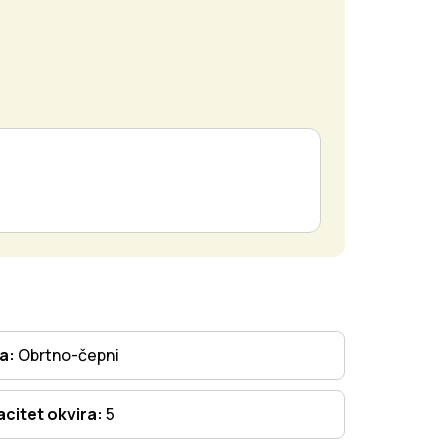
ta:
Obrtno-čepni
citet okvira:
5