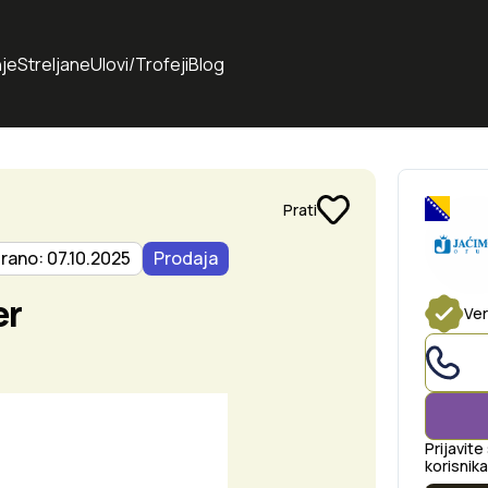
je
Streljane
Ulovi/Trofeji
Blog
Prati
rano: 07.10.2025
Prodaja
er
Ver
Prijavite
korisnika