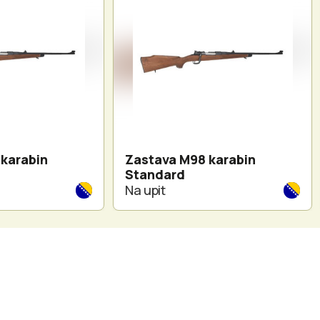
karabin
Zastava M98 karabin
Standard
Na upit