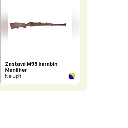
Zastava M98 karabin
Zastava M98 ka
Manliher
Manliher
Na upit
Na upit