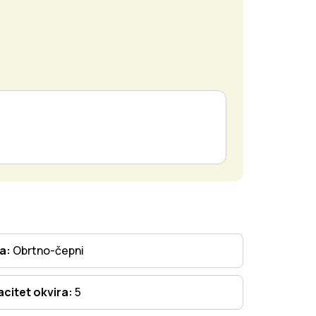
ta:
Obrtno-čepni
citet okvira:
5