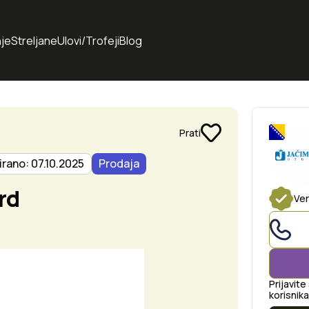
je
Streljane
Ulovi/Trofeji
Blog
Prati
irano: 07.10.2025
Prodaja
rd
Ver
Prijavite
korisnika