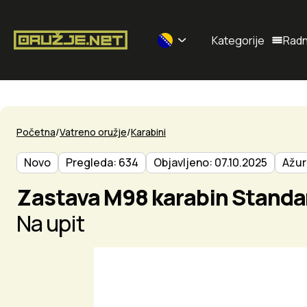
Kategorije
Radn
Selected currency: BAM
Početna
Vatreno oružje
Karabini
Novo
Pregleda: 634
Objavljeno: 07.10.2025
Ažur
Zastava M98 karabin Standa
Na upit