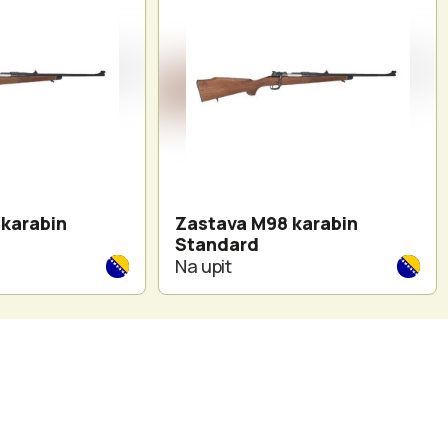
karabin
Zastava M98 karabin
Standard
Na upit