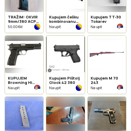
TRAŽIM: OKVIR
Kupujem češku
Kupujem TT-30
9mm/380 ACP
kombinovanu
Tokarev
(Browning FN)
pusku
50.00 KM
Na upit
Na upit
KUPUJEM
Kupujem Pištolj
Kupujem M 70
Browning Hi
Glock 42 380
243
Power
Na upit
Na upit
Na upit