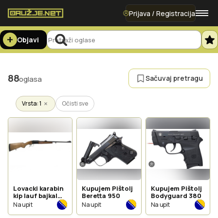
Prijava / Registracija
Objavi
88
Sačuvaj pretragu
oglasa
×
Vrsta: 1
Očisti sve
Lovacki karabin
Kupujem Pištolj
Kupujem Pištolj
kip lauf bajkal
Beretta 950
Bodyguard 380
243 wincister
Na upit
Na upit
Na upit
KUPUJEM