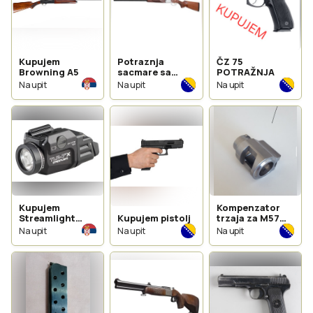
Kupujem
Potraznja
ČZ 75
Browning A5
sacmare sa
POTRAŽNJA
izbacivacima
Na upit
Na upit
Na upit
caura
Kupujem
Kompenzator
Streamlight
Kupujem pistolj
trzaja za M57
TLR7A/X
TT 7,62
Na upit
Na upit
Na upit
POTRAZNJA