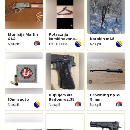
Municija Marlin
Potraznja
444
kombinovana
Karabin m48
ceska
Na upit
1 500.00 KM
Na upit
Kupujem Vis
Browning hp 35
10mm auto
Radom wz.35
9 mm
Na upit
Na upit
Na upit