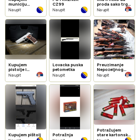
municiju
CZ99
proda sako trg
6,5x58R
22 (moze i
Na upit
Na upit
Na upit
koriscen ) i zna
li neko gde ima
da se kupi
Kupujem
Lovacka puska
Preuzimanje
pistolje i
petometka
Nepozeljnog
revolvere
Oruzja
Na upit
Na upit
Na upit
Potražujem
Kupujem pištolj
Potražnja
stare kartonske
patrone,barut,k