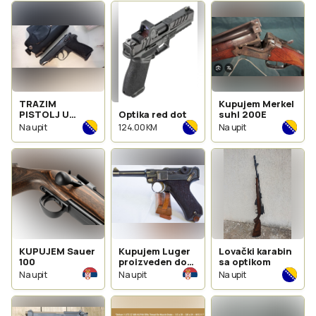
TRAZIM
Kupujem Merkel
PISTOLJ U
Optika red dot
suhl 200E
KALIBRU
Na upit
124.00 KM
Na upit
7.65MM
KUPUJEM Sauer
Kupujem Luger
Lovački karabin
100
proizveden do
sa optikom
1918
Na upit
Na upit
Na upit