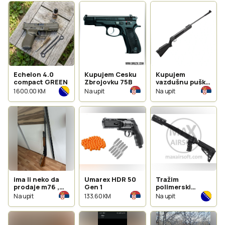
Echelon 4.0
Kupujem Cesku
Kupujem
compact GREEN
Zbrojovku 75B
vazdušnu pušku
Velika Mađarica
1 600.00 KM
Na upit
Na upit
ima li neko da
Umarex HDR 50
Tražim
prodaje m76 ,
Gen 1
polimerski
m91 , lovacke
kundak za
Na upit
133.60 KM
Na upit
karabine i
papovku
lovacke puske i
pumparice