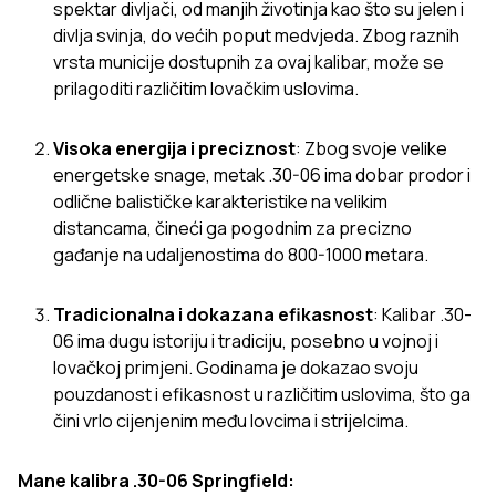
spektar divljači, od manjih životinja kao što su jelen i
divlja svinja, do većih poput medvjeda. Zbog raznih
vrsta municije dostupnih za ovaj kalibar, može se
prilagoditi različitim lovačkim uslovima.
Visoka energija i preciznost
: Zbog svoje velike
energetske snage, metak .30-06 ima dobar prodor i
odlične balističke karakteristike na velikim
distancama, čineći ga pogodnim za precizno
gađanje na udaljenostima do 800-1000 metara.
Tradicionalna i dokazana efikasnost
: Kalibar .30-
06 ima dugu istoriju i tradiciju, posebno u vojnoj i
lovačkoj primjeni. Godinama je dokazao svoju
pouzdanost i efikasnost u različitim uslovima, što ga
čini vrlo cijenjenim među lovcima i strijelcima.
Mane kalibra .30-06 Springfield: