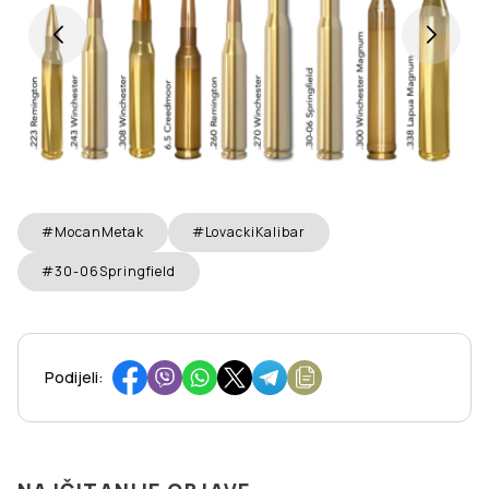
#MocanMetak
#LovackiKalibar
#30-06Springfield
Podijeli: