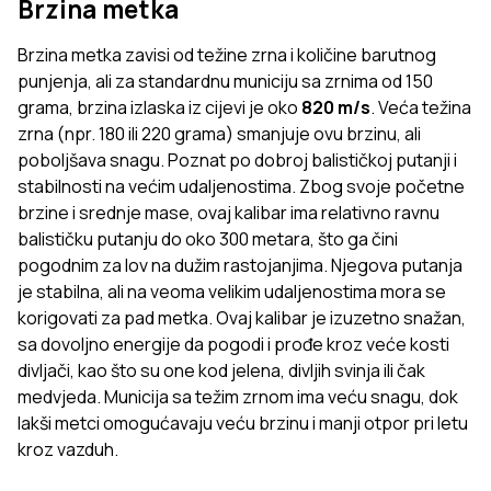
Brzina metka
Brzina metka zavisi od težine zrna i količine barutnog
punjenja, ali za standardnu municiju sa zrnima od 150
grama, brzina izlaska iz cijevi je oko
820 m/s
. Veća težina
zrna (npr. 180 ili 220 grama) smanjuje ovu brzinu, ali
poboljšava snagu. Poznat po dobroj balističkoj putanji i
stabilnosti na većim udaljenostima. Zbog svoje početne
brzine i srednje mase, ovaj kalibar ima relativno ravnu
balističku putanju do oko 300 metara, što ga čini
pogodnim za lov na dužim rastojanjima. Njegova putanja
je stabilna, ali na veoma velikim udaljenostima mora se
korigovati za pad metka. Ovaj kalibar je izuzetno snažan,
sa dovoljno energije da pogodi i prođe kroz veće kosti
divljači, kao što su one kod jelena, divljih svinja ili čak
medvjeda. Municija sa težim zrnom ima veću snagu, dok
lakši metci omogućavaju veću brzinu i manji otpor pri letu
kroz vazduh.