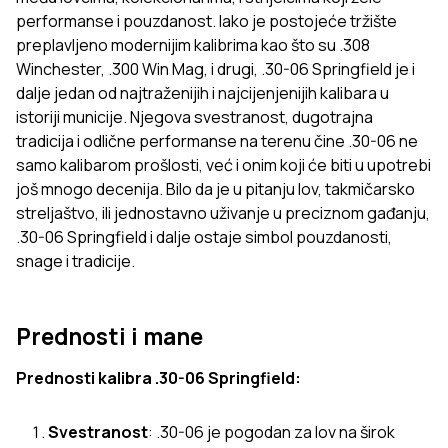
performanse i pouzdanost. Iako je postojeće tržište
preplavljeno modernijim kalibrima kao što su .308
Winchester, .300 Win Mag, i drugi, .30-06 Springfield je i
dalje jedan od najtraženijih i najcijenjenijih kalibara u
istoriji municije. Njegova svestranost, dugotrajna
tradicija i odlične performanse na terenu čine .30-06 ne
samo kalibarom prošlosti, već i onim koji će biti u upotrebi
još mnogo decenija. Bilo da je u pitanju lov, takmičarsko
streljaštvo, ili jednostavno uživanje u preciznom gađanju,
.30-06 Springfield i dalje ostaje simbol pouzdanosti,
snage i tradicije.
Prednosti i mane
Prednosti kalibra .30-06 Springfield:
Svestranost
: .30-06 je pogodan za lov na širok