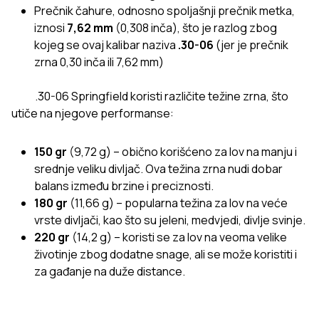
Prečnik čahure, odnosno spoljašnji prečnik metka,
iznosi
7,62 mm
(0,308 inča), što je razlog zbog
kojeg se ovaj kalibar naziva
.30-06
(jer je prečnik
zrna 0,30 inča ili 7,62 mm)
.30-06 Springfield koristi različite težine zrna, što
utiče na njegove performanse:
150 gr
(9,72 g) – obično korišćeno za lov na manju i
srednje veliku divljač. Ova težina zrna nudi dobar
balans između brzine i preciznosti.
180 gr
(11,66 g) – popularna težina za lov na veće
vrste divljači, kao što su jeleni, medvjedi, divlje svinje.
220 gr
(14,2 g) – koristi se za lov na veoma velike
životinje zbog dodatne snage, ali se može koristiti i
za gađanje na duže distance.