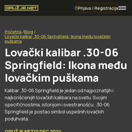
Prijava / Registracija
Početna
Blog
Lovački kalibar .30-06 Springfield: Ikona među lovačkim
puškama
Lovački kalibar .30-06
Springfield: Ikona među
lovačkim puškama
Kalibar .30-06 Springfield je jedan od najpoznatijih i
najkorišćenijih lovačkih kalibara na svetu. Svojim
specifičnostima, istorijom i svestranošću, .30-06
Springfield je postao simbol uspešnih lovačkih
poduhvata.
ORUŽJE.NET
10 DEC 2024