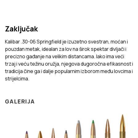
Zaključak
Kalibar .30-06 Springfield je izuzetno svestran, moćan i
pouzdan metak, idealan za lov na širok spektar divljači i
precizno gađanje na velikim distancama. Iako ima veći
trzaj i veću težinu oružja, njegova dugoročna efikasnost i
tradicija čine ga i dalje popularnim izborom među lovcima i
strijelcima.
GALERIJA