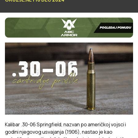
Kalibar .30-06 Springfield, nazvan po američkoj vojsci i
godini njegovog usvajanja (1906), nastao je kao