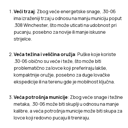
Veći trzaj
: Zbog veće energetske snage, .30-06
ima izraženiji trzaj u odnosu na manju municiju poput
.308 Winchester, što može uticati na udobnost pri
pucanju, posebno za novije ili manje iskusne
strijelce.
Veća težina i veličina oružja
: Puške koje koriste
.30-06 obično su veće i teže, što može biti
problematično za lovce koji preferiraju lakše,
kompaktnije oružje, posebno za duge lovačke
ekspedicije ili na terenu gde je mobilnost ključna.
Veća potrošnja municije
: Zbog veće snage i težine
metaka, .30-06 može biti skuplji u odnosu na manje
kalibre, a veća potrošnja municije može biti skupa za
lovce koji redovno pucaju ili treniraju.