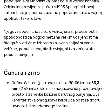
poboljšanje prethodnih kalibara koje je vojska koristila.
Originalno razvijen za pušku M1903 Springfield, ovaj
kalibar brzo je postao izuzetno popularan, kako u vojnoj
upotrebi, tako i u lovu.
Njegova specifičnost leži u velikoj snazi, preciznosti i
sposobnosti da pogodi metu na velikim udaljenostima,
što ga čini odličnim izborom za lov na divljač srednje
veličine, poput jelena, divljih svinja, ali i za veće vrste
poput medvjeda.
Čahura i zrno
Dužina čahure (patrona) kalibra .30-06 iznosi
63,3
mm
(2,48 inča), što mu omogućava da pruži dovoljno
prostora za velike količine barutnog punjenja. Ova
karakteristika omogućava kalibru da postiže dobru
ravnotežu između snage i brzine.