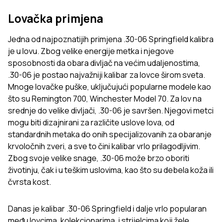
Lovačka primjena
Jedna od najpoznatijih primjena .30-06 Springfield kalibra
je u lovu. Zbog velike energije metka i njegove
sposobnosti da obara divljač na većim udaljenostima,
.30-06 je postao najvažniji kalibar za lovce širom sveta.
Mnoge lovačke puške, uključujući popularne modele kao
što su Remington 700, Winchester Model 70. Za lov na
srednje do velike divljači, .30-06 je savršen. Njegovi metci
mogu biti dizajnirani za različite uslove lova, od
standardnih metaka do onih specijalizovanih za obaranje
krvoločnih zveri, a sve to čini kalibar vrlo prilagodljivim.
Zbog svoje velike snage, .30-06 može brzo oboriti
životinju, čak i u teškim uslovima, kao što su debela koža ili
čvrsta kost.
Danas je kalibar .30-06 Springfield i dalje vrlo popularan
među lovcima, kolekcionarima, i strijelcima koji žele