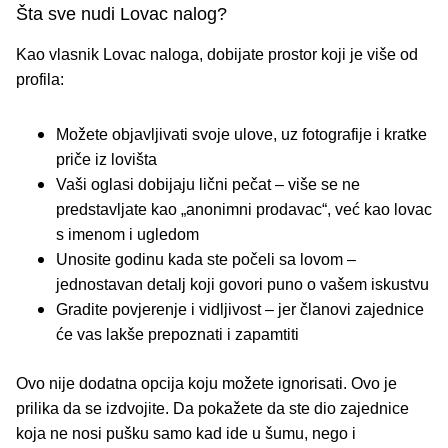
Šta sve nudi Lovac nalog?
Kao vlasnik Lovac naloga, dobijate prostor koji je više od
profila:
Možete objavljivati svoje
ulove
, uz fotografije i kratke
priče iz lovišta
Vaši
oglasi
dobijaju lični pečat – više se ne
predstavljate kao „anonimni prodavac“, već kao lovac
s imenom i ugledom
Unosite godinu kada ste počeli sa lovom –
jednostavan detalj koji govori puno o vašem iskustvu
Gradite
povjerenje i vidljivost
– jer članovi zajednice
će vas lakše prepoznati i zapamtiti
Ovo nije dodatna opcija koju možete ignorisati.
Ovo je
prilika da se izdvojite.
Da pokažete da ste dio zajednice
koja ne nosi pušku samo kad ide u šumu, nego i