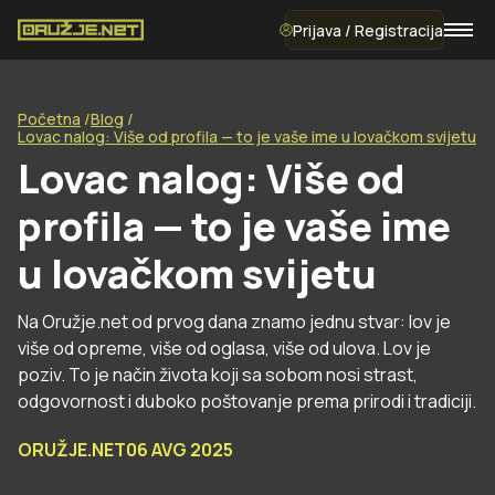
Prijava / Registracija
Početna
Blog
Lovac nalog: Više od profila — to je vaše ime u lovačkom svijetu
Lovac nalog: Više od
profila — to je vaše ime
u lovačkom svijetu
Na Oružje.net od prvog dana znamo jednu stvar: lov je
više od opreme, više od oglasa, više od ulova. Lov je
poziv. To je način života koji sa sobom nosi strast,
odgovornost i duboko poštovanje prema prirodi i tradiciji.
ORUŽJE.NET
06 AVG 2025