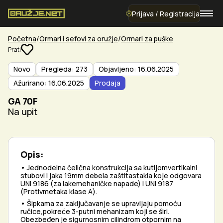
Prijava / Registracija
Početna
Ormari i sefovi za oružje
Ormari za puške
Prati
Novo
Pregleda: 273
Objavljeno: 16.06.2025
Ažurirano: 16.06.2025
Prodaja
GA 70F
Na upit
Opis:
• Jednodelna čelična konstrukcija sa kutijomvertikalni
stubovi i jaka 19mm debela zaštitastakla koje odgovara
UNI 9186 (za lakemehaničke napade) i UNI 9187
(Protivmetaka klase A).
• Šipkama za zaključavanje se upravljaju pomoću
ručice,pokreće 3-putni mehanizam koji se širi.
Obezbeđen je sigurnosnim cilindrom otpornim na