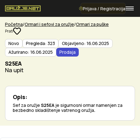
Prijava / Registracija
Početna
Ormari i sefovi za oružje
Ormari za puške
Prati
Novo
Pregleda: 323
Objavljeno: 16.06.2025
Ažurirano: 16.06.2025
Prodaja
S25EA
Na upit
Opis:
Sef za oružje
S25EA
je sigurnosni ormar namenjen za
bezbedno skladištenje vatrenog oružja
.